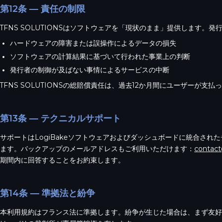
第12条 — 責任の制限
TFNS SOLUTIONSはソフトウェアを「現状のまま」提供します。
ハードウェアの障害または誤操作によるデータの損失
ソフトウェアの計算結果に基づいて行われた事業上の判断
発行者の制御が及ばない事情によるサービスの中断
TFNS SOLUTIONSの総賠償責任は、過去12か月間にユーザーが支
第13条 — テクニカルサポート
サポートはLogiBakeソフトウェアおよびダッシュボードに統合さ
ます。バックアップのメールアドレスもご利用いただけます：
contac
期間内に回答することをお約束します。
第14条 — 準拠法と紛争
本利用規約はフランス法に準拠します。紛争が生じた場合は、まず友好