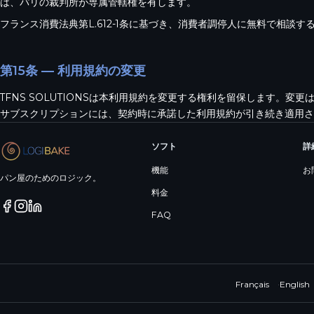
は、パリの裁判所が専属管轄権を有します。
フランス消費法典第L.612-1条に基づき、消費者調停人に無料で相談す
第15条 — 利用規約の変更
TFNS SOLUTIONSは本利用規約を変更する権利を留保します。
サブスクリプションには、契約時に承諾した利用規約が引き続き適用さ
ソフト
詳
機能
お
パン屋のためのロジック。
料金
FAQ
Français
·
English