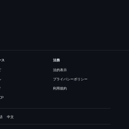
ース
法務
ピ
法的表示
ル
プライバシーポリシー
ド
利用規約
CP
語
·
中文