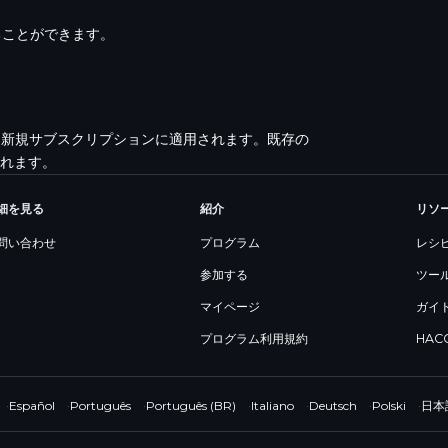
ることができます。
変更は新規サブスクリプションに適用されます。既存の
れます。
細を見る
紹介
リソ
問い合わせ
プログラム
レシ
参加する
ツー
マイページ
ガイ
プログラム利用規約
HAC
·
Español
·
Português
·
Português (BR)
·
Italiano
·
Deutsch
·
Polski
·
日本