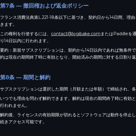
第7条 — 撤回権および返金ポリシー
フランス消費法典第L.221-18条以下に基づき、契約日から14日間、
きます。
この権利を行使するには、
contact@logibake.com
またはPaddle
り14日以内に行われます。
要約：新規サブスクリプションは、契約から14日以内であれば無条件
約は現在の期間終了時に有効となり、開始済みの期間に対する日割り返
第8条 — 期間と解約
サブスクリプションは選択した期間（月額または年額）で締結され、各
いつでも理由を問わず解約できます。解約は現在の期間終了時に有効と
行われません。
解約後、ライセンスの有効期限が切れるとソフトウェアは動作を停止し
続きアクセス可能です。