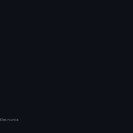
s fiscais
nta, no
tigo 289 do
 mandato a
a e hora da
 Eles nunca