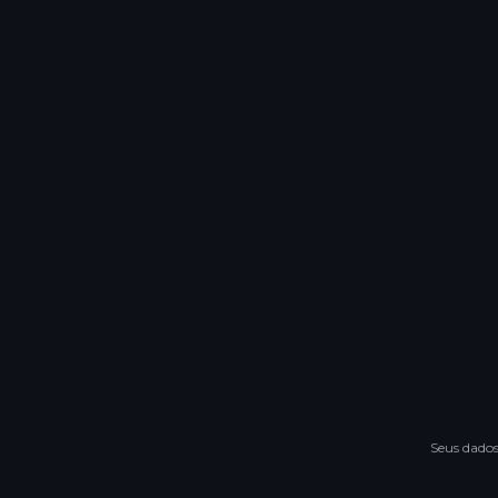
Aceito as
do meu pa
Autorizo 
âmbito da
Código Ge
qualquer
Esta assin
aceitação 
Seus dados