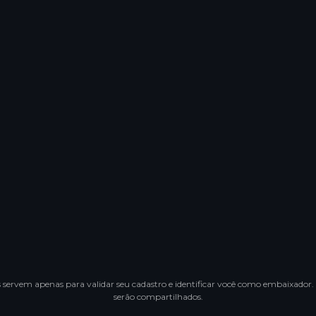
condições do programa
e certifico estar em conformidade com as lei
ís.
a TFNS SOLUTIONS a emitir notas fiscais em meu nome e por minha co
 autofaturação prevista no
artigo 8 das condições do programa
(ar
ral de Impostos francês). Mantenho a possibilidade de revogar este
 momento.
atura eletrônica é necessária para que você possa receber suas comissões. A dat
são guardadas como prova.
Entrar no programa
 servem apenas para validar seu cadastro e identificar você como embaixador.
serão compartilhados.