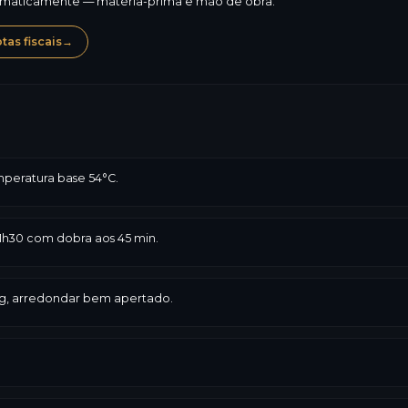
omaticamente — matéria-prima e mão de obra.
as fiscais
→
emperatura base 54°C.
1h30 com dobra aos 45 min.
 kg, arredondar bem apertado.