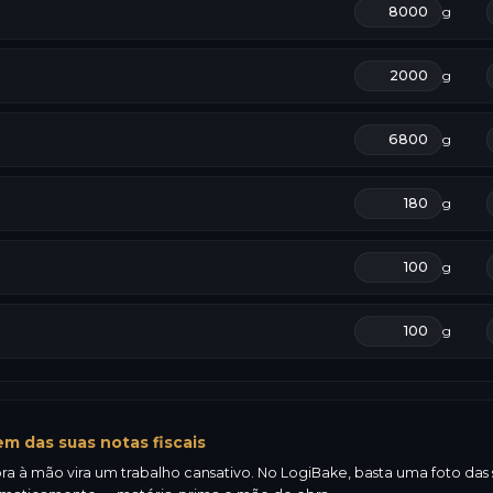
g
g
g
g
g
g
m das suas notas fiscais
a à mão vira um trabalho cansativo. No LogiBake, basta uma foto das su