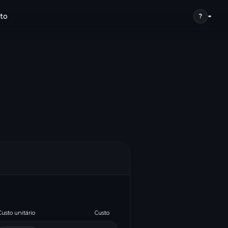
to
?
Custo unitário
Custo