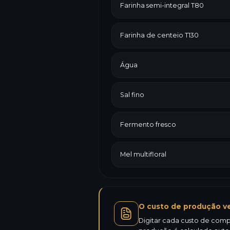
Farinha semi-integral T80
Farinha de centeio T130
Água
Sal fino
Fermento fresco
Mel multifloral
O custo de produção ve
Digitar cada custo de compr