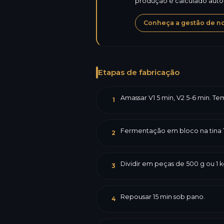
produção é calculado aut
Conheça a gestão de not
Etapas de fabricação
Amassar V1 5 min, V2 5-6 min. T
1
Fermentação em bloco na tina 
2
Dividir em peças de 500 g ou 1
3
Repousar 15 min sob pano.
4