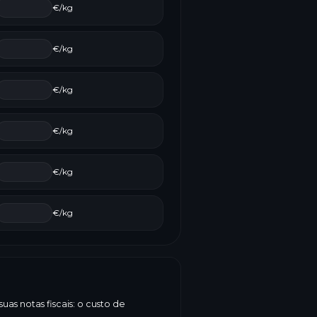
€/kg
€/kg
€/kg
€/kg
€/kg
€/kg
as notas fiscais: o custo de