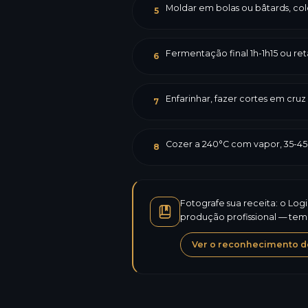
Moldar em bolas ou bâtards, col
5
Fermentação final 1h-1h15 ou retar
6
Enfarinhar, fazer cortes em cruz
7
Cozer a 240°C com vapor, 35-4
8
Fotografe sua receita: o Log
produção profissional — temp
Ver o reconhecimento de