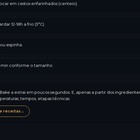
ocar em cestos enfarinhados (centeio).
dar 12-18h a frio (3°C).
 ou espinha.
5 min conforme o tamanho.
iBake a extrai em poucos segundos. E, apenas a partir dos ingredient
eraturas, tempos, etapas técnicas.
 receitas
→