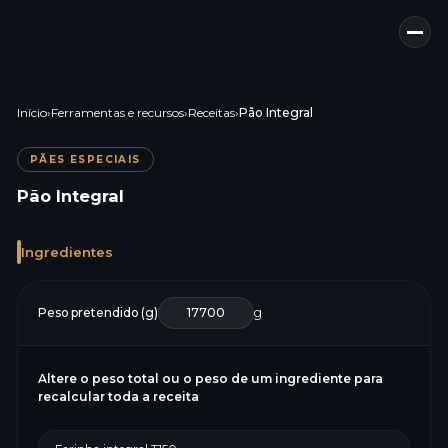
Início
›
Ferramentas e recursos
›
Receitas
›
Pão Integral
PÃES ESPECIAIS
Pão Integral
Ingredientes
Peso pretendido (g)
g
Altere o peso total ou o peso de um ingrediente para
recalcular toda a receita