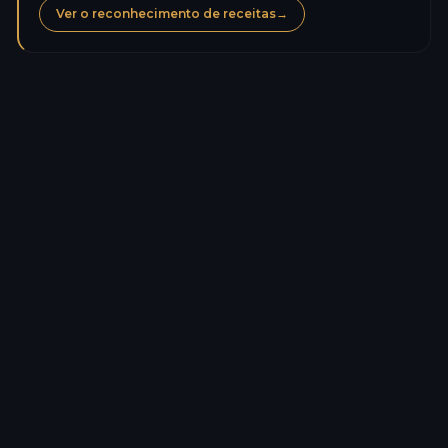
Ver o reconhecimento de receitas
→
Calorias
191,8
kcal
Proteínas
6,8
g
Carboidratos de carbono
36,6
g
Açúcares
1,7
g
Lipídios
1,1
g
Gorduras saturadas
0,2
g
Fibras
5,1
g