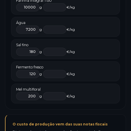
Farinha integral T150
g
€/kg
Água
g
€/kg
Sal fino
g
€/kg
Fermento fresco
g
€/kg
Mel multifloral
g
€/kg
O custo de produção vem das suas notas fiscais