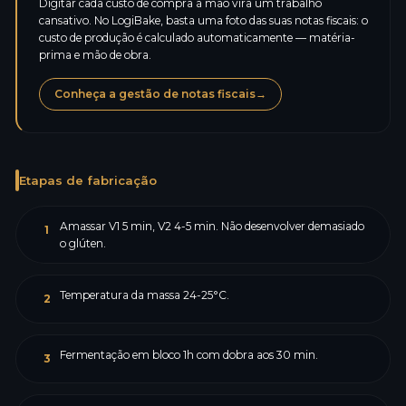
Digitar cada custo de compra à mão vira um trabalho
cansativo. No LogiBake, basta uma foto das suas notas fiscais: o
custo de produção é calculado automaticamente — matéria-
prima e mão de obra.
Conheça a gestão de notas fiscais
→
Etapas de fabricação
Amassar V1 5 min, V2 4-5 min. Não desenvolver demasiado
1
o glúten.
Temperatura da massa 24-25°C.
2
Fermentação em bloco 1h com dobra aos 30 min.
3