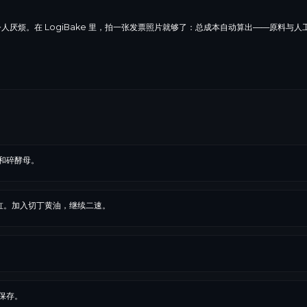
人厌烦。在 LogiBake 里，拍一张发票照片就够了：总成本自动算出——原料与人
和碎酵母。
缸。加入切丁黄油，继续二速。
保存。