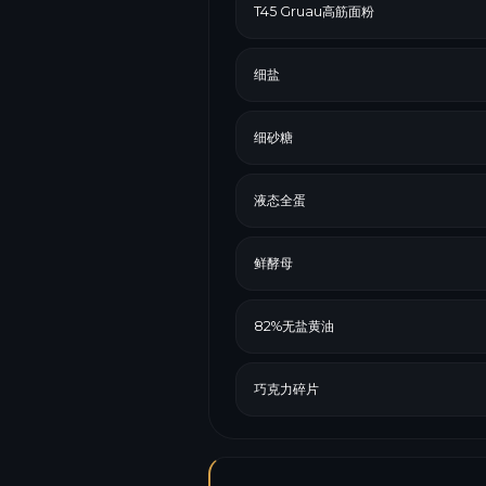
T45 Gruau高筋面粉
细盐
细砂糖
液态全蛋
鲜酵母
82%无盐黄油
巧克力碎片