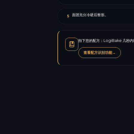
面团充分冷硬后整形。
5
拍下您的配方：LogiBake 
查看配方识别功能
→
卡路里
蛋白质
碳水化合物