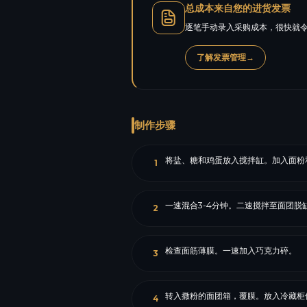
总成本来自您的进货发票
逐笔手动录入采购成本，很快就令
了解发票管理
→
制作步骤
将盐、糖和鸡蛋放入搅拌缸。加入面粉
1
一速混合3-4分钟。二速搅拌至面团脱
2
检查面筋薄膜。一速加入巧克力碎。
3
转入撒粉的面团箱，覆膜。放入冷藏柜
4