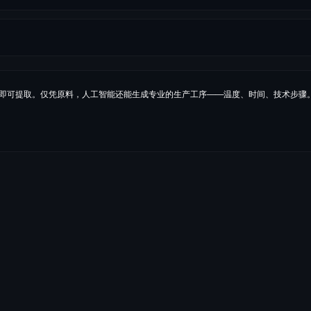
几秒内即可提取。仅凭原料，人工智能还能生成专业的生产工序——温度、时间、技术步骤
麸质
鸡蛋
牛奶
383.4
kcal
过敏原、成分、保质期、重量、
7.9
g
入一张合规标签。内容与版式
43.0
g
进一步了解标签
→