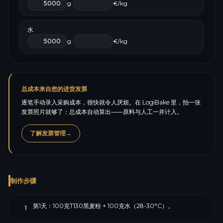
g
€/kg
水
g
€/kg
总成本来自您的进货发票
逐笔手动录入采购成本，很快就令人厌烦。在 LogiBake 里，拍一张
发票照片就够了：总成本自动算出——原料与人工一并计入。
了解发票管理
→
制作步骤
第1天：100克T130黑麦粉 + 100克水（28-30°C）。
1