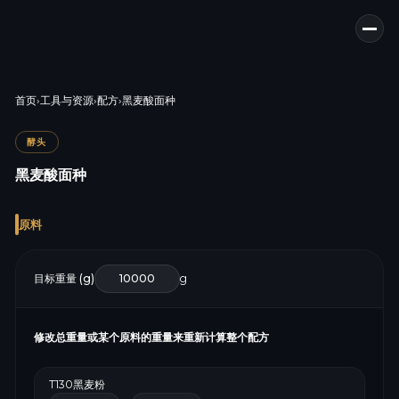
首页
›
工具与资源
›
配方
›
黑麦酸面种
酵头
黑麦酸面种
原料
目标重量 (g)
g
修改总重量或某个原料的重量来重新计算整个配方
T130黑麦粉