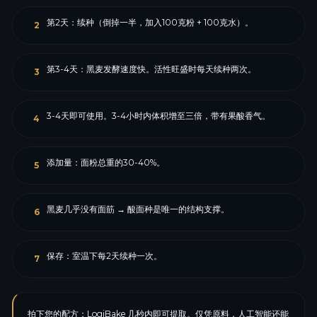
第2天：续种（倒掉一半，加入100克粉 + 100克水）。
2
第3-4天：黑麦发酵速度快。活性旺盛时每天续种两次。
3
3-4天即可使用。3-4小时内体积增至三倍，带有果酸香气。
4
添加量：面粉总重的30-40%。
5
黑麦几乎没有面筋 → 酸面种是唯一的结构支撑。
6
保存：室温下每2天续种一次。
7
拍下您的配方：LogiBake 几秒内即可提取。仅凭原料，人工智能还能