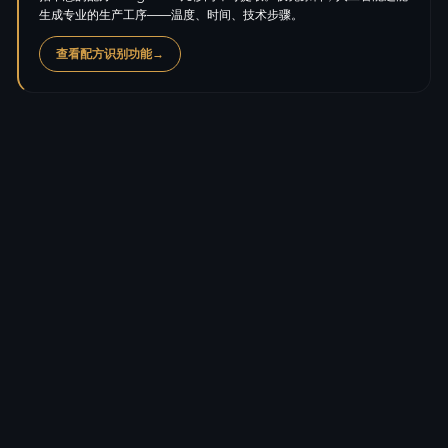
生成专业的生产工序——温度、时间、技术步骤。
查看配方识别功能
→
卡路里
168.0
kcal
蛋白质
4.5
g
碳水化合物
35.0
g
糖
1.0
g
脂肪
0.8
g
饱和脂肪
0.1
g