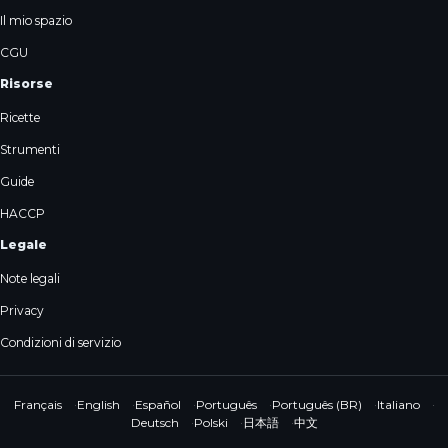
Il mio spazio
CGU
Risorse
Ricette
Strumenti
Guide
HACCP
Legale
Note legali
Privacy
Condizioni di servizio
Français
·
English
·
Español
·
Português
·
Português (BR)
·
Italiano
·
Deutsch
·
Polski
·
日本語
·
中文