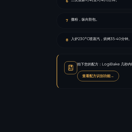
6
撒粉，纵向割包。
7
入炉230°C喷蒸汽，烘烤35-40分钟。
8
拍下您的配方：LogiBake 
查看配方识别功能
→
卡路里