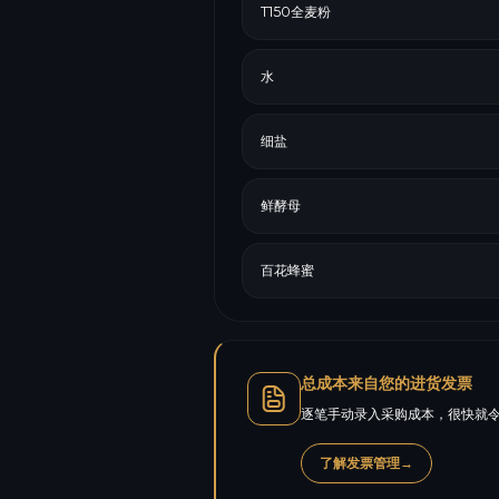
T150全麦粉
水
细盐
鲜酵母
百花蜂蜜
总成本来自您的进货发票
逐笔手动录入采购成本，很快就令
了解发票管理
→