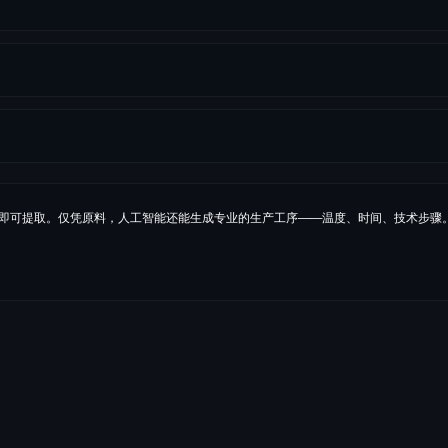
几秒内即可提取。仅凭原料，人工智能还能生成专业的生产工序——温度、时间、技术步骤
麸质
191.8
kcal