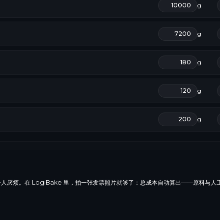
g
g
g
g
g
人厌烦。在 LogiBake 里，拍一张发票照片就够了：总成本自动算出——原料与人