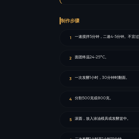
制作步骤
一速搅拌5分钟，二速4-5分钟。不宜
1
面团终温24-25°C。
2
一次发酵1小时，30分钟时翻面。
3
分割500克或800克。
4
滚圆，放入涂油模具或发酵篮中。
5
二次发酵1小时至1小时15分钟。