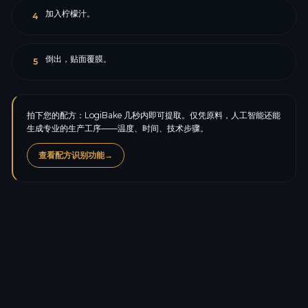
加入柠檬汁。
4
倒出，贴面覆膜。
5
拍下您的配方：LogiBake 几秒内即可提取。仅凭原料，人工智能还能
生成专业的生产工序——温度、时间、技术步骤。
查看配方识别功能
→
卡路里
94.2
kcal
蛋白质
0.8
g