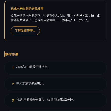
总成本来自您的进货发票
逐笔手动录入采购成本，很快就令人厌烦。在 LogiBake 里，拍一张
发票照片就够了：总成本自动算出——原料与人工一并计入。
了解发票管理
→
制作步骤
将糖和NH果胶干拌混合。
1
中火加热水果至出汁。
2
将糖-果胶混合物撒入，边搅拌边煮沸2分钟。
3