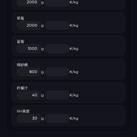
g
€/kg
草莓
g
€/kg
蓝莓
g
€/kg
细砂糖
g
€/kg
柠檬汁
g
€/kg
NH果胶
g
€/kg