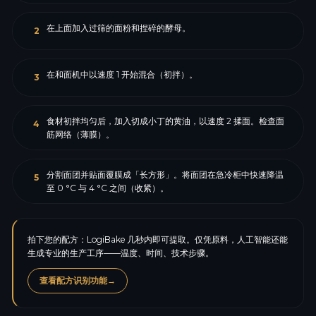
在上面加入过筛的面粉和捏碎的酵母。
2
在和面机中以速度 1 开始混合（初拌）。
3
食材初拌均匀后，加入切成小丁的黄油，以速度 2 揉面。检查面
4
筋网络（薄膜）。
分割面团并贴面覆膜成「长方形」。将面团在急冷柜中快速降温
5
至 0 °C 与 4 °C 之间（收紧）。
拍下您的配方：LogiBake 几秒内即可提取。仅凭原料，人工智能还能
生成专业的生产工序——温度、时间、技术步骤。
查看配方识别功能
→