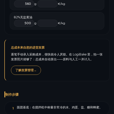
g
€/kg
82%无盐黄油
g
€/kg
总成本来自您的进货发票
逐笔手动录入采购成本，很快就令人厌烦。在 LogiBake 里，拍一张
发票照片就够了：总成本自动算出——原料与人工一并计入。
了解发票管理
→
制作步骤
面团基底：在搅拌机中称量非常冷的水、鸡蛋、盐、糖和蜂蜜。
1