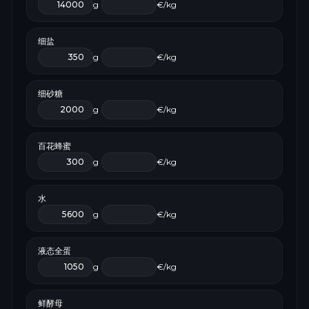
g
€/kg
细盐
g
€/kg
细砂糖
g
€/kg
百花蜂蜜
g
€/kg
水
g
€/kg
液态全蛋
g
€/kg
鲜酵母