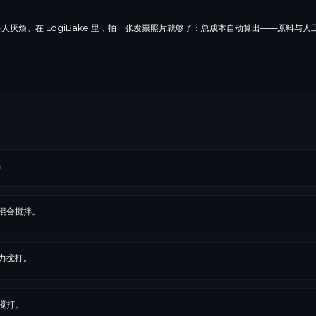
人厌烦。在 LogiBake 里，拍一张发票照片就够了：总成本自动算出——原料与人
。
混合搅拌。
力搅打。
搅打。