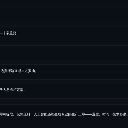
。
—非常重要！
时，边搅拌边逐渐加入黄油。
，放入急冻柜定型。
几秒内即可提取。仅凭原料，人工智能还能生成专业的生产工序——温度、时间、技术步骤