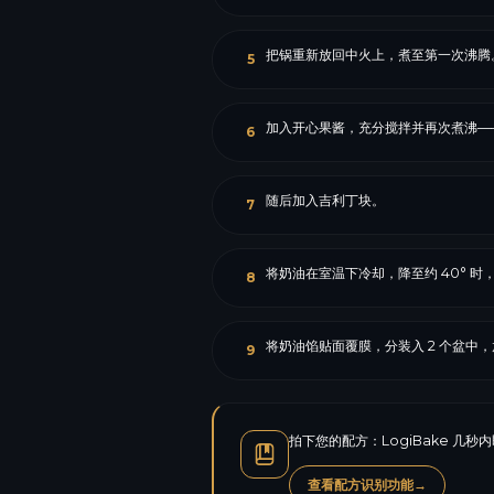
把锅重新放回中火上，煮至第一次沸腾
5
加入开心果酱，充分搅拌并再次煮沸—
6
随后加入吉利丁块。
7
将奶油在室温下冷却，降至约 40° 
8
将奶油馅贴面覆膜，分装入 2 个盆中
9
拍下您的配方：LogiBake 
查看配方识别功能
→