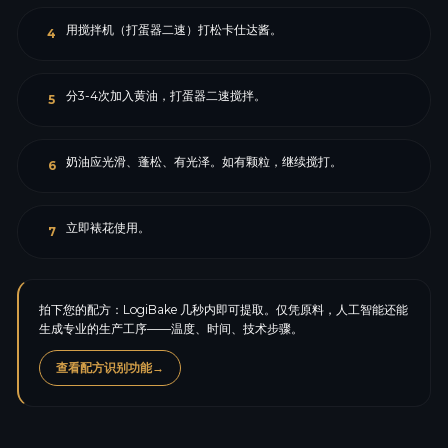
用搅拌机（打蛋器二速）打松卡仕达酱。
4
分3-4次加入黄油，打蛋器二速搅拌。
5
奶油应光滑、蓬松、有光泽。如有颗粒，继续搅打。
6
立即裱花使用。
7
拍下您的配方：LogiBake 几秒内即可提取。仅凭原料，人工智能还能
生成专业的生产工序——温度、时间、技术步骤。
查看配方识别功能
→