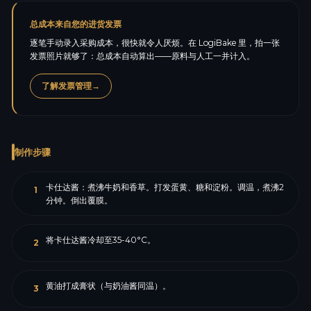
总成本来自您的进货发票
逐笔手动录入采购成本，很快就令人厌烦。在 LogiBake 里，拍一张
发票照片就够了：总成本自动算出——原料与人工一并计入。
了解发票管理
→
制作步骤
卡仕达酱：煮沸牛奶和香草。打发蛋黄、糖和淀粉。调温，煮沸2
1
分钟。倒出覆膜。
将卡仕达酱冷却至35-40°C。
2
黄油打成膏状（与奶油酱同温）。
3