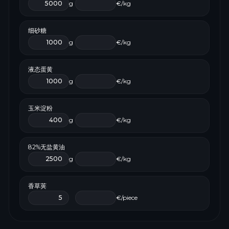
g
€/kg
细砂糖
g
€/kg
液态蛋黄
g
€/kg
玉米淀粉
g
€/kg
82%无盐黄油
g
€/kg
香草荚
€/piece