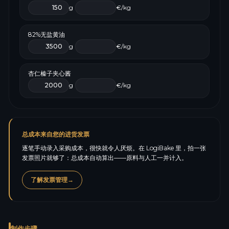
g
€/kg
82%无盐黄油
g
€/kg
杏仁榛子夹心酱
g
€/kg
总成本来自您的进货发票
逐笔手动录入采购成本，很快就令人厌烦。在 LogiBake 里，拍一张
发票照片就够了：总成本自动算出——原料与人工一并计入。
了解发票管理
→
制作步骤