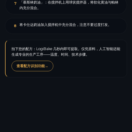
「慕斯林奶油」：在搅拌机上用球状搅拌器，将软化黄油与帕林
7
内充分混合。
将卡仕达奶油加入搅拌机中充分混合，注意不要过度打发。
8
拍下您的配方：LogiBake 几秒内即可提取。仅凭原料，人工智能还能
生成专业的生产工序——温度、时间、技术步骤。
查看配方识别功能
→
卡路里
379.1
kcal
蛋白质
4.3
g