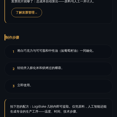
发票照片就够了：总成本自动算出——原料与人工一并计入。
了解发票管理
→
制作步骤
将白巧克力与可可脂和中性油（如葡萄籽油）一同融化。
1
轻轻拌入膨化米和烘烤过的椰蓉。
2
立即使用。
3
拍下您的配方：LogiBake 几秒内即可提取。仅凭原料，人工智能还能
生成专业的生产工序——温度、时间、技术步骤。