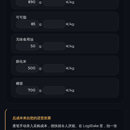
g
€/kg
可可脂
g
€/kg
无味食用油
g
€/kg
膨化米
g
€/kg
椰蓉
g
€/kg
总成本来自您的进货发票
逐笔手动录入采购成本，很快就令人厌烦。在 LogiBake 里，拍一张