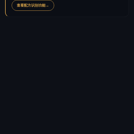
查看配方识别功能
→
卡路里
565.9
kcal
蛋白质
5.6
g
碳水化合物
45.0
g
糖
25.3
g
脂肪
39.5
g
饱和脂肪
28.5
g
纤维
4.6
g