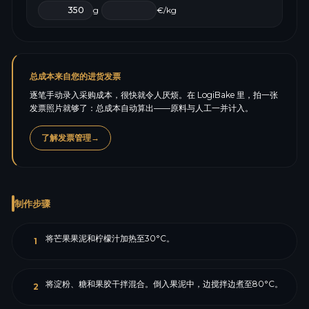
g
€/kg
总成本来自您的进货发票
逐笔手动录入采购成本，很快就令人厌烦。在 LogiBake 里，拍一张
发票照片就够了：总成本自动算出——原料与人工一并计入。
了解发票管理
→
制作步骤
将芒果果泥和柠檬汁加热至30°C。
1
将淀粉、糖和果胶干拌混合。倒入果泥中，边搅拌边煮至80°C。
2