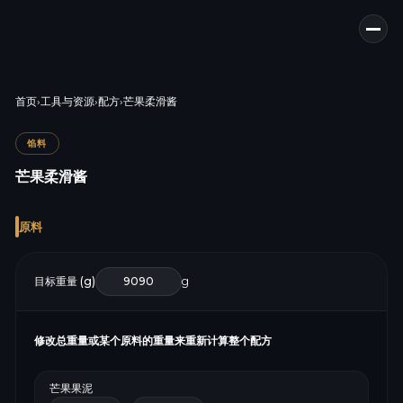
首页
›
工具与资源
›
配方
›
芒果柔滑酱
馅料
芒果柔滑酱
原料
目标重量 (g)
g
修改总重量或某个原料的重量来重新计算整个配方
芒果果泥