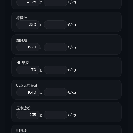
g
€/kg
柠檬汁
g
€/kg
细砂糖
g
€/kg
NH果胶
g
€/kg
82%无盐黄油
g
€/kg
玉米淀粉
g
€/kg
明胶块