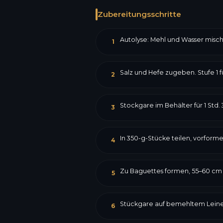
Zubereitungsschritte
Autolyse: Mehl und Wasser mische
1
Salz und Hefe zugeben. Stufe 1 fü
2
Stockgare im Behälter für 1 Std. 
3
In 350-g-Stücke teilen, vorforme
4
Zu Baguettes formen, 55–60 cm 
5
Stückgare auf bemehltem Leinent
6