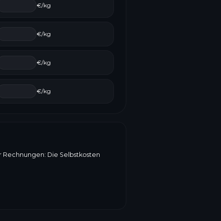
€/kg
€/kg
€/kg
€/kg
er Rechnungen: Die Selbstkosten