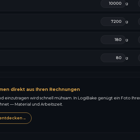
g
g
g
g
men direkt aus Ihren Rechnungen
nd einzutragen wird schnell mühsam. In LogiBake genügt ein Foto Ihr
et — Material und Arbeitszeit.
entdecken
→