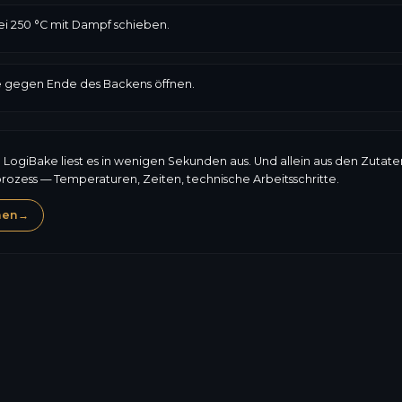
ei 250 °C mit Dampf schieben.
e gegen Ende des Backens öffnen.
: LogiBake liest es in wenigen Sekunden aus. Und allein aus den Zutat
prozess — Temperaturen, Zeiten, technische Arbeitsschritte.
hen
→
Gluten
198,6
kcal