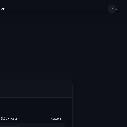
kt
?
n
Stückkosten
Kosten