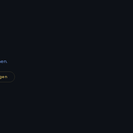
en.
agen