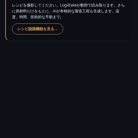
レシピを撮影してください。LogiBakeが数秒で読み取ります。さら
に原材料だけをもとに、AIが本格的な製造工程も生成します。温
度、時間、技術的な手順まで。
レシピ認識機能を見る
→
カロリー
565.9
kcal
タンパク質
5.6
g
炭水化物
45.0
g
糖質
25.3
g
脂質
39.5
g