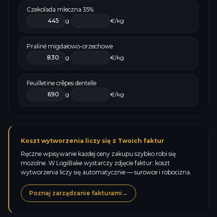
Czekolada mleczna 35%
g
€/kg
Praliné migdałowo-orzechowe
g
€/kg
Feuilletine crêpes dentelle
g
€/kg
Koszt wytworzenia liczy się z Twoich faktur
Ręczne wpisywanie każdej ceny zakupu szybko robi się
mozolne. W LogiBake wystarczy zdjęcie faktur: koszt
wytworzenia liczy się automatycznie — surowce i robocizna.
Poznaj zarządzanie fakturami
→