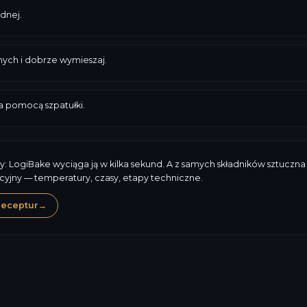
dnej.
nych i dobrze wymieszaj.
za pomocą szpatułki.
y: LogiBake wyciąga ją w kilka sekund. A z samych składników sztuczna 
cyjny — temperatury, czasy, etapy techniczne.
receptur
→