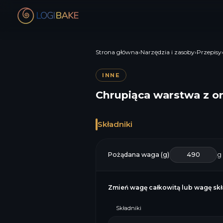
Strona główna
›
Narzędzia i zasoby
›
Przepisy
INNE
Chrupiąca warstwa z 
Składniki
Pożądana waga (g)
g
Zmień wagę całkowitą lub wagę skła
Składniki