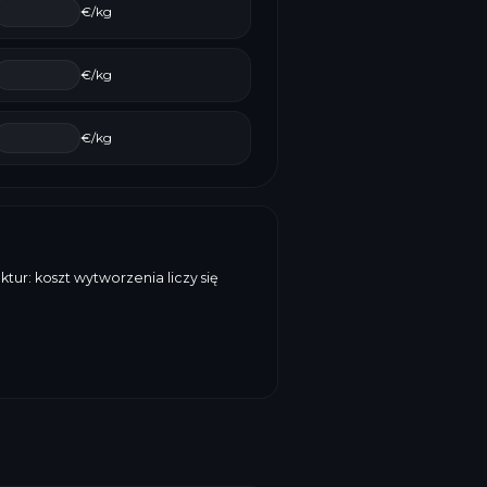
€/kg
€/kg
€/kg
ur: koszt wytworzenia liczy się