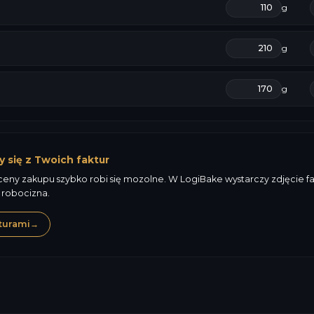
g
g
g
y się z Twoich faktur
ny zakupu szybko robi się mozolne. W LogiBake wystarczy zdjęcie fakt
 robocizna.
turami
→