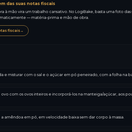
m das suas notas fiscais
a à mão vira um trabalho cansativo. No LogiBake, basta uma foto das su
omaticamente — matéria-prima e mão de obra.
as fiscais
→
 misturar com o sal e o açúcar em pó peneirado, com a folha na ba
 ovo com os ovos inteiros e incorporá-los na manteiga/açúcar, aos p
 e a amêndoa em pó, em velocidade baixa sem dar corpo à massa.