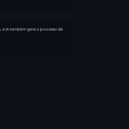
es, a IA também gera o processo de
os
prazo de validade, peso, preço,
 LogiBake reúne tudo em uma etiqueta
do e a forma, você é quem decide.
etiquetagem
→