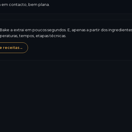
da em contacto, bem plana.
iBake a extrai em poucos segundos. E, apenas a partir dos ingredient
eraturas, tempos, etapas técnicas.
 receitas
→
Glúten
Leite
Ov
450,6
kcal
Alérgenos, composição, 
7,3
g
valores nutricionais: o
regulamentar. O conteú
46,0
g
Saiba mais sobre a 