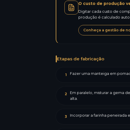
O custo de produção ve
Digitar cada custo de compr
produção é calculado aut
Conheça a gestão de not
Etapas de fabricação
Fazer uma manteiga em pomada e
1
Em paralelo, misturar a gema de
2
alta.
Incorporar a farinha peneirada
3