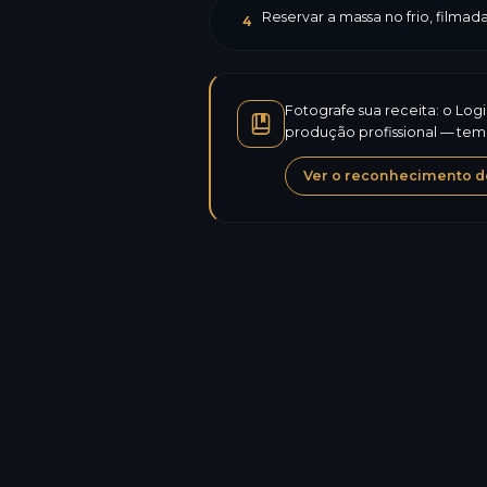
Reservar a massa no frio, filma
4
Fotografe sua receita: o Log
produção profissional — temp
Ver o reconhecimento de
Calorias
Proteínas
Carboidratos de carbono