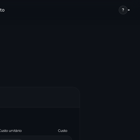
to
?
Custo unitário
Custo