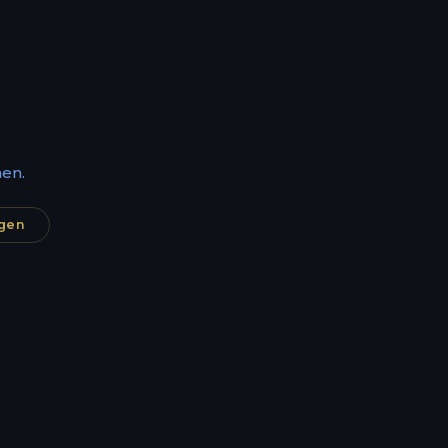
en.
agen