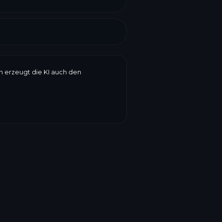
en erzeugt die KI auch den
zung, Verbrauchsdatum, Gewicht,
ke vereint alles auf einem