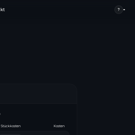
kt
?
n
Stückkosten
Kosten