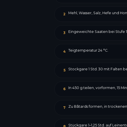
Mehl, Wasser, Salz, Hefe und Honig
2
Eingeweichte Saaten bei Stufe 1
3
Teigtemperatur 24 °C.
4
Stockgare 1 Std. 30 mit Falten be
5
In 450 g teilen, vorformen, 15 Mi
6
Zu Bâtards formen, in trockene
7
Stückgare 1–1,25 Std. auf Leinen
8