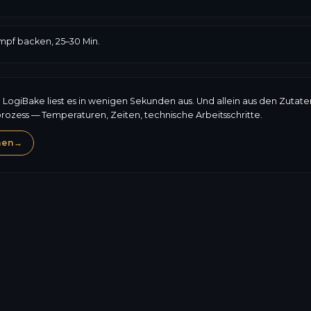
mpf backen, 25–30 Min.
: LogiBake liest es in wenigen Sekunden aus. Und allein aus den Zutat
prozess — Temperaturen, Zeiten, technische Arbeitsschritte.
hen
→
Gluten
Sesam
233,1
kcal
Allergene, Zusammenset
7,5
g
Preis, Nährwerte: LogiBa