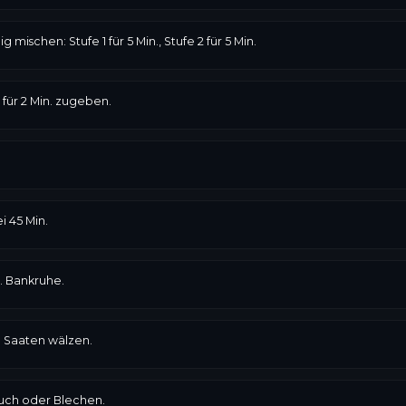
 mischen: Stufe 1 für 5 Min., Stufe 2 für 5 Min.
 für 2 Min. zugeben.
i 45 Min.
n. Bankruhe.
n Saaten wälzen.
tuch oder Blechen.