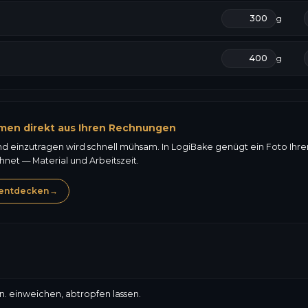
g
g
men direkt aus Ihren Rechnungen
nd einzutragen wird schnell mühsam. In LogiBake genügt ein Foto Ihr
et — Material und Arbeitszeit.
entdecken
→
. einweichen, abtropfen lassen.