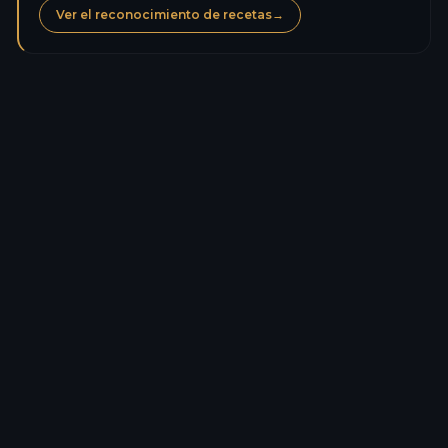
Ver el reconocimiento de recetas
→
Calorías
203,5
kcal
Proteínas
5,4
g
Carbohidratos
39,9
g
Azúcares
1,0
g
Lípidos
2,2
g
Grasas saturadas
0,3
g
Fibra
1,5
g