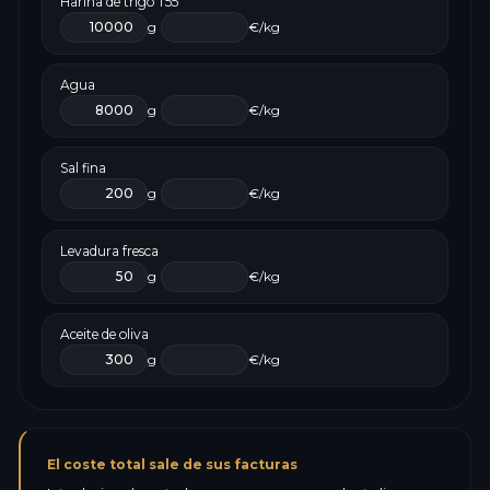
Harina de trigo T55
g
€/kg
Agua
g
€/kg
Sal fina
g
€/kg
Levadura fresca
g
€/kg
Aceite de oliva
g
€/kg
El coste total sale de sus facturas