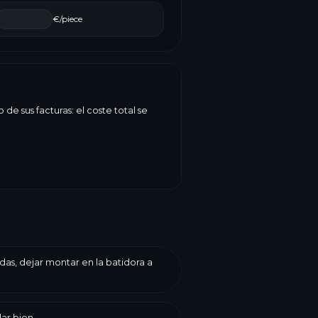
€/piece
e sus facturas: el coste total se
adas, dejar montar en la batidora a
ar bien.