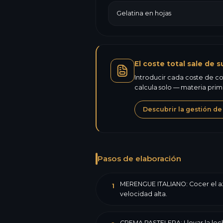
Gelatina en hojas
El coste total sale de s
Introducir cada coste de co
calcula solo — materia pri
Descubrir la gestión de
Pasos de elaboración
MERENGUE ITALIANO: Cocer el azúc
1
velocidad alta.
CREMA PASTELERA: Llevar la leche