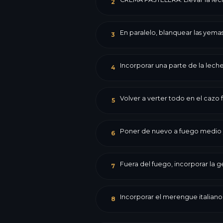
2
En paralelo, blanquear las yemas
3
Incorporar una parte de la lec
4
Volver a verter todo en el cazo
5
Poner de nuevo a fuego medio y 
6
Fuera del fuego, incorporar la g
7
Incorporar el merengue italiano 
8