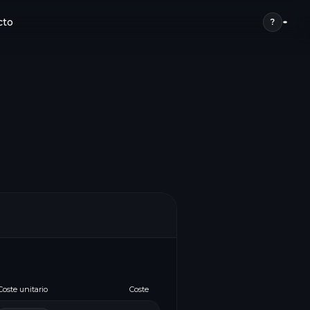
cto
?
Coste unitario
Coste