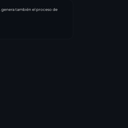
 IA genera también el proceso de
 fecha de caducidad, peso, precio,
ogiBake lo reúne todo en una etiqueta
y la forma los decide usted.
etiquetado
→