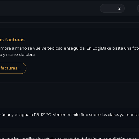
us facturas
mpra a mano se vuelve tedioso enseguida. En LogiBake basta una foto d
ma y mano de obra.
 facturas
→
ar y el agua a 118-121 °C. Verter en hilo fino sobre las claras ya mont
 con las semillas de vainilla y una parte del azúcar a ebullición, mezcl