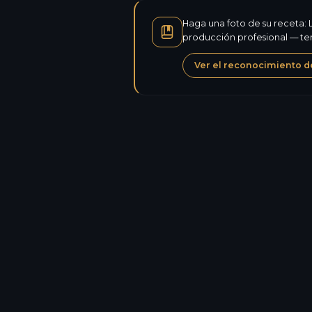
Haga una foto de su receta: L
producción profesional — tem
Ver el reconocimiento d
Calorías
Proteínas
Carbohidratos
Azúcares
Lípidos