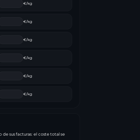
€/kg
€/kg
€/kg
€/kg
€/kg
€/kg
e sus facturas: el coste total se