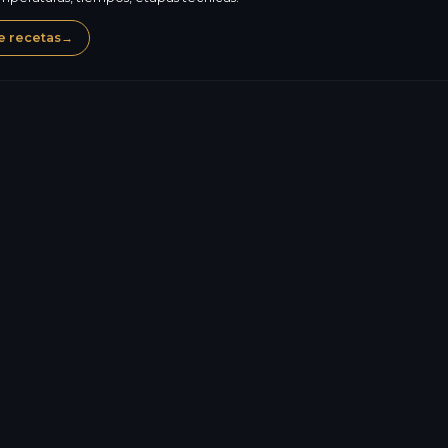
e recetas
→
Leche
Frutos de cásc
476,2
kcal
Alérgenos, composición,
7,4
g
valores nutricionales: L
reglamentaria. El fondo 
28,5
g
Saber más sobre el 
26,1
g
37,0
g
15,6
g