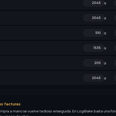
g
g
g
g
g
g
us facturas
mpra a mano se vuelve tedioso enseguida. En LogiBake basta una foto d