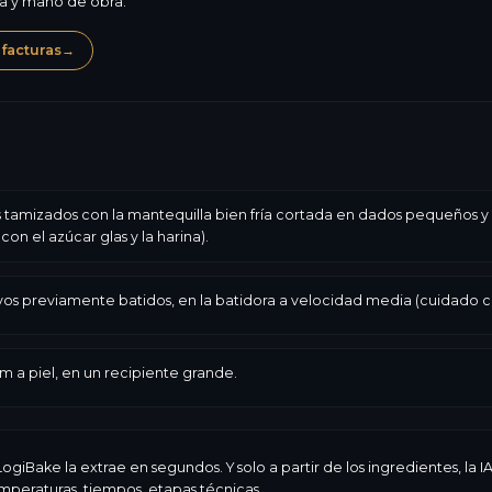
ma y mano de obra.
 facturas
→
as tamizados con la mantequilla bien fría cortada en dados pequeños y
con el azúcar glas y la harina).
os previamente batidos, en la batidora a velocidad media (cuidado c
lm a piel, en un recipiente grande.
ogiBake la extrae en segundos. Y solo a partir de los ingredientes, la
peraturas, tiempos, etapas técnicas.