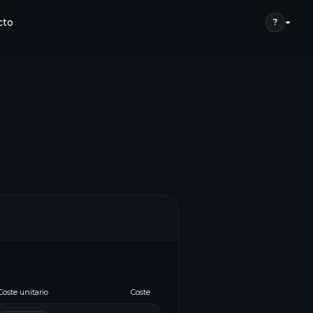
cto
?
Coste unitario
Coste