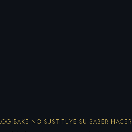
2,5
g
0,1
g
LOGIBAKE NO SUSTITUYE SU SABER HACER