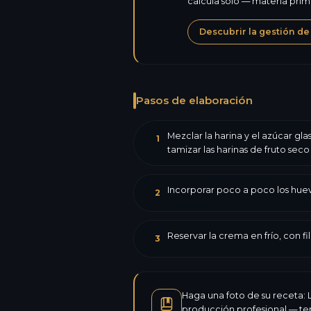
calcula solo — materia pri
Descubrir la gestión de
Pasos de elaboración
Mezclar la harina y el azúcar gl
1
tamizar las harinas de fruto seco 
Incorporar poco a poco los huev
2
Reservar la crema en frío, con fi
3
Haga una foto de su receta: L
producción profesional — tem