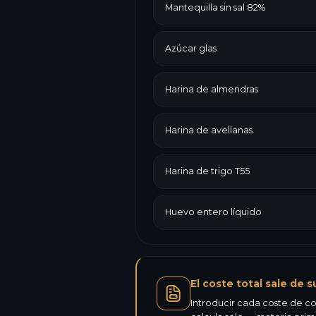
Mantequilla sin sal 82%
Azúcar glas
Harina de almendras
Harina de avellanas
Harina de trigo T55
Huevo entero líquido
El coste total sale de s
Introducir cada coste de co