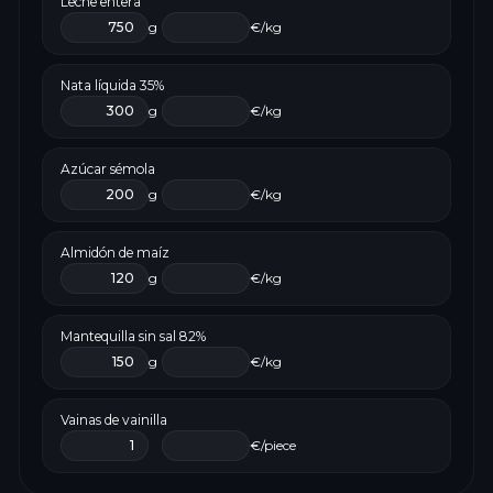
Leche entera
g
€/kg
Nata líquida 35%
g
€/kg
Azúcar sémola
g
€/kg
Almidón de maíz
g
€/kg
Mantequilla sin sal 82%
g
€/kg
Vainas de vainilla
€/piece