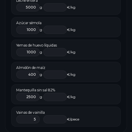
Leche entera
g
€/kg
Azúcar sémola
g
€/kg
Yemas de huevo líquidas
g
€/kg
Almidón de maíz
g
€/kg
Mantequilla sin sal 82%
g
€/kg
Vainas de vainilla
€/piece