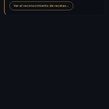
Ver el reconocimiento de recetas
→
Calorías
307,0
kcal
Proteínas
3,4
g
Carbohidratos
16,4
g
Azúcares
12,9
g
Lípidos
25,3
g
Grasas saturadas
16,5
g
Fibra
0,0
g