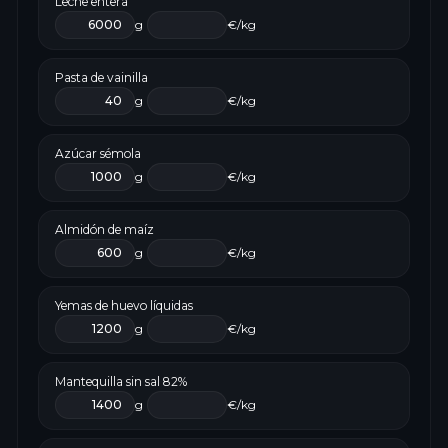
Leche entera
g
€/kg
Pasta de vainilla
g
€/kg
Azúcar sémola
g
€/kg
Almidón de maíz
g
€/kg
Yemas de huevo líquidas
g
€/kg
Mantequilla sin sal 82%
g
€/kg