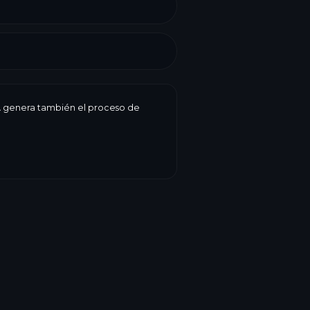
 IA genera también el proceso de
 fecha de caducidad, peso, precio,
ogiBake lo reúne todo en una etiqueta