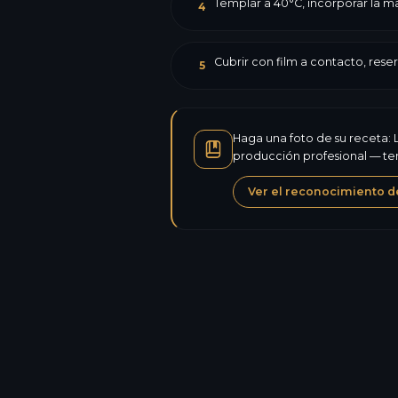
Templar a 40°C, incorporar la ma
4
Cubrir con film a contacto, reser
5
Haga una foto de su receta: L
producción profesional — tem
Ver el reconocimiento d
Calorías
Proteínas