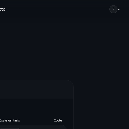
cto
?
Coste unitario
Coste