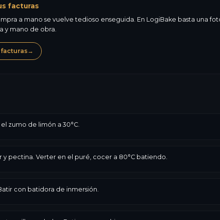
us facturas
mpra a mano se vuelve tedioso enseguida. En LogiBake basta una foto d
ma y mano de obra.
 facturas
→
 el zumo de limón a 30°C.
 y pectina. Verter en el puré, cocer a 80°C batiendo.
Batir con batidora de inmersión.