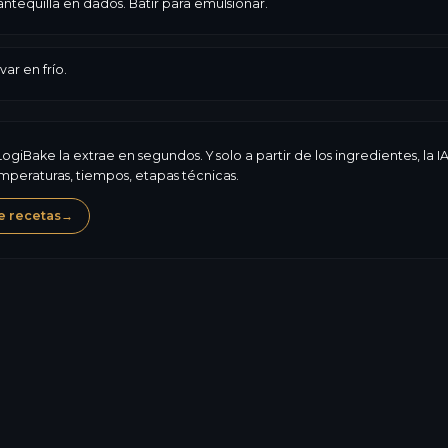
ntequilla en dados. Batir para emulsionar.
var en frío.
ogiBake la extrae en segundos. Y solo a partir de los ingredientes, la
peraturas, tiempos, etapas técnicas.
e recetas
→
Leche
259,3
kcal
Alérgenos, composición,
0,7
g
valores nutricionales: L