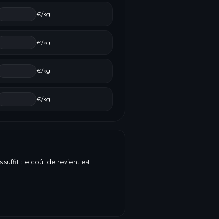
€/kg
€/kg
€/kg
€/kg
suffit : le coût de revient est