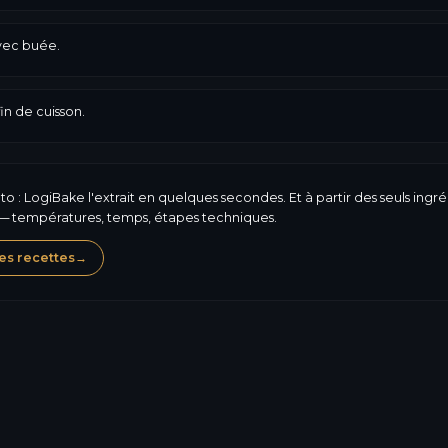
avec buée.
in de cuisson.
 : LogiBake l'extrait en quelques secondes. Et à partir des seuls ingré
 — températures, temps, étapes techniques.
es recettes
→
Gluten
198,6
kcal