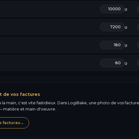
g
g
g
g
t de vos factures
la main, c'est vite fastidieux. Dans LogiBake, une photo de vos factures 
 matière et main-d'oeuvre.
s factures
→