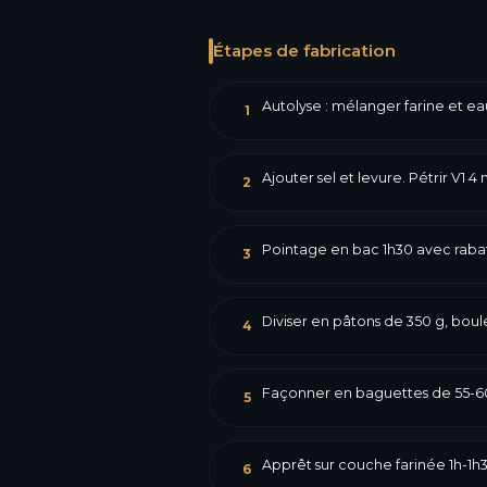
Étapes de fabrication
Autolyse : mélanger farine et ea
1
Ajouter sel et levure. Pétrir V1 4
2
Pointage en bac 1h30 avec raba
3
Diviser en pâtons de 350 g, boul
4
Façonner en baguettes de 55-6
5
Apprêt sur couche farinée 1h-1h
6