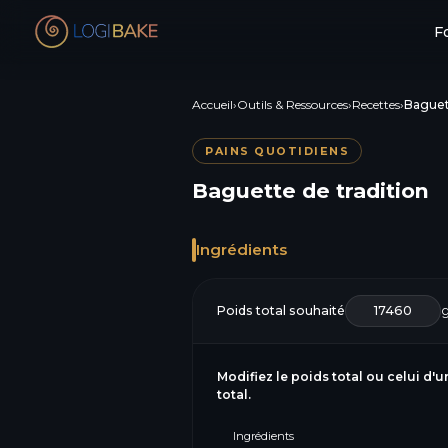
F
Accueil
›
Outils & Ressources
›
Recettes
›
Baguett
PAINS QUOTIDIENS
Baguette de tradition
Ingrédients
Poids total souhaité
Modifiez le poids total ou celui d'u
total.
Ingrédients