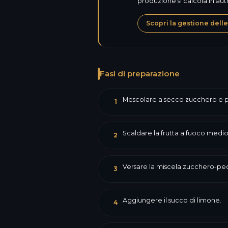
produzione si calcola in 
Scopri la gestione delle
Fasi di preparazione
Mescolare a secco zucchero e p
1
Scaldare la frutta a fuoco medio 
2
Versare la miscela zucchero-pec
3
Aggiungere il succo di limone.
4