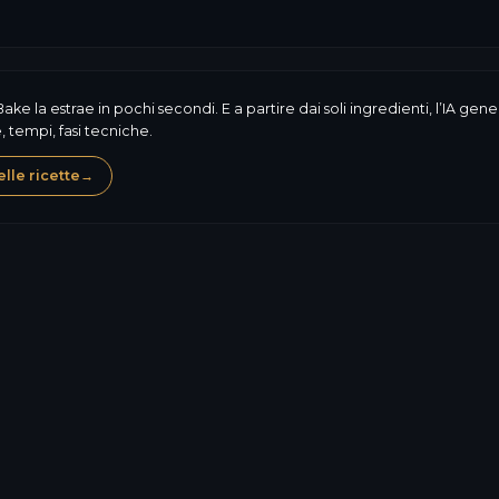
Bake la estrae in pochi secondi. E a partire dai soli ingredienti, l’IA g
 tempi, fasi tecniche.
lle ricette
→
94,2
kcal
0,8
g
19,9
g