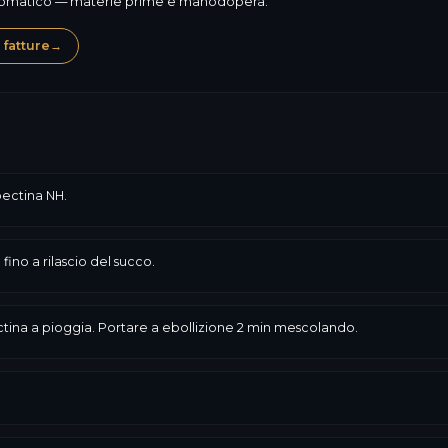
automatico — materie prime e manodopera.
 fatture
→
ectina NH.
fino a rilascio del succo.
tina a pioggia. Portare a ebollizione 2 min mescolando.