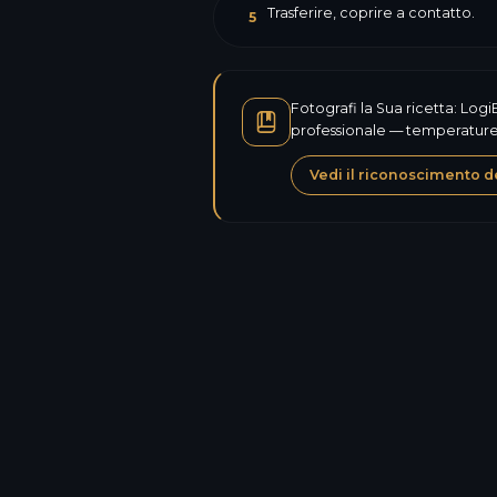
Trasferire, coprire a contatto.
5
Fotografi la Sua ricetta: Logi
professionale — temperature,
Vedi il riconoscimento de
Calorie
Proteine
Carboidrati