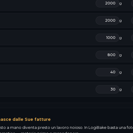
g
g
g
g
g
g
nasce dalle Sue fatture
sto a mano diventa presto un lavoro noioso. In LogiBake basta una foto 