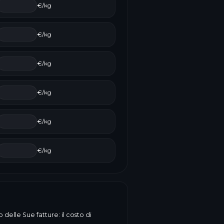
€/kg
€/kg
€/kg
€/kg
€/kg
€/kg
delle Sue fatture: il costo di