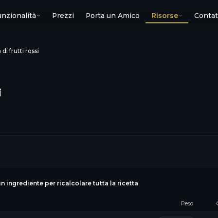
nzionalità
Prezzi
Porta un Amico
Risorse
Contat
i frutti rossi
i
un ingrediente per ricalcolare tutta la ricetta
Peso