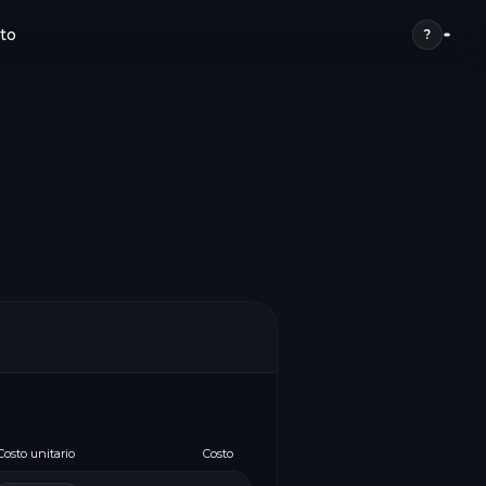
to
?
Costo unitario
Costo