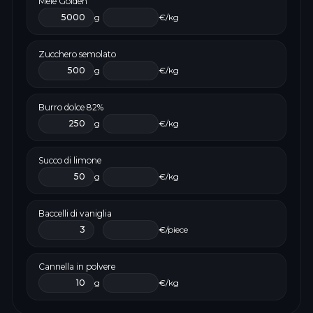
Mele Golden
g
€/kg
Zucchero semolato
g
€/kg
Burro dolce 82%
g
€/kg
Succo di limone
g
€/kg
Baccelli di vaniglia
€/piece
Cannella in polvere
g
€/kg