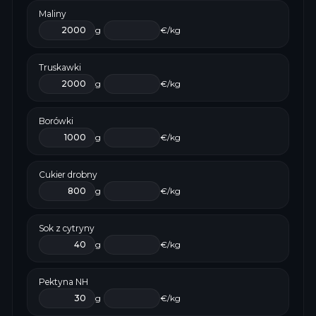
Maliny
g
€/kg
Truskawki
g
€/kg
Borówki
g
€/kg
Cukier drobny
g
€/kg
Sok z cytryny
g
€/kg
Pektyna NH
g
€/kg