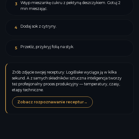
Wsyp mieszankę cukru z pektyną deszczykiem. Gotuj 2
3
min mieszając.
Dodaj sok z cytryny.
4
Przełóż, przykryj folią na styk.
5
Zrób zdjęcie swojej receptury: LogiBake wyciąga ją w kilka
sekund. A z samych składników sztuczna inteligencja tworzy
też profesjonalny proces produkcyjny — temperatury, czasy,
etapy techniczne.
Zobacz rozpoznawanie receptur
→