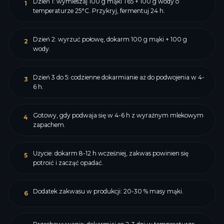
Dzień 1: wymieszaj 100 g mąki T65 + 100 g wody o
1
temperaturze 25°C. Przykryj, fermentuj 24 h.
Dzień 2: wyrzuć połowę, dokarm 100 g mąki + 100 g
2
wody.
Dzień 3 do 5: codzienne dokarmianie aż do podwojenia w 4-
3
6 h.
Gotowy, gdy podwaja się w 4-6 h z wyraźnym mlekowym
4
zapachem.
Użycie: dokarm 8-12 h wcześniej, zakwas powinien się
5
potroić i zacząć opadać.
Dodatek zakwasu w produkcji: 20-30 % masy mąki.
6