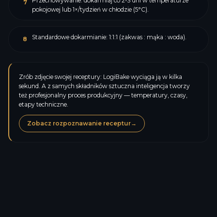
Przechowywanie: dokarmiaj co 2-3 dni w temperaturze
7
pokojowej lub 1×/tydzień w chłodzie (5°C).
Standardowe dokarmianie: 1:1:1 (zakwas : mąka : woda).
8
Zrób zdjęcie swojej receptury: LogiBake wyciąga ją w kilka
sekund. A z samych składników sztuczna inteligencja tworzy
też profesjonalny proces produkcyjny — temperatury, czasy,
etapy techniczne.
Zobacz rozpoznawanie receptur
→
Kalorie
173,0
kcal