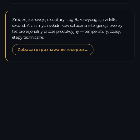
Zrób zdjęcie swojej receptury: LogiBake wyciąga ją w kilka
sekund. A z samych składników sztuczna inteligencja tworzy
też profesjonalny proces produkcyjny — temperatury, czasy,
etapy techniczne.
Zobacz rozpoznawanie receptur
→
Kalorie
174,8
kcal
Białka
5,0
g
Węglowodany
37,0
g