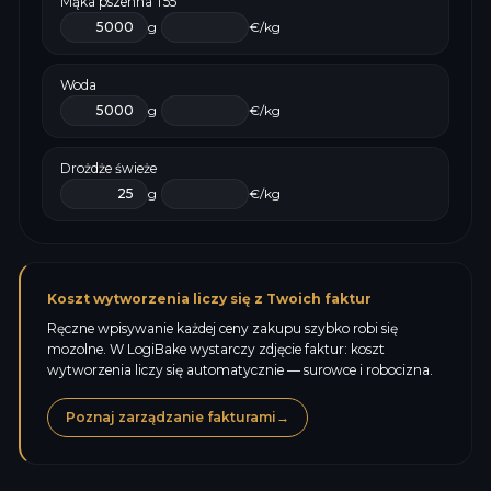
Mąka pszenna T55
g
€/kg
Woda
g
€/kg
Drożdże świeże
g
€/kg
Koszt wytworzenia liczy się z Twoich faktur
Ręczne wpisywanie każdej ceny zakupu szybko robi się
mozolne. W LogiBake wystarczy zdjęcie faktur: koszt
wytworzenia liczy się automatycznie — surowce i robocizna.
Poznaj zarządzanie fakturami
→