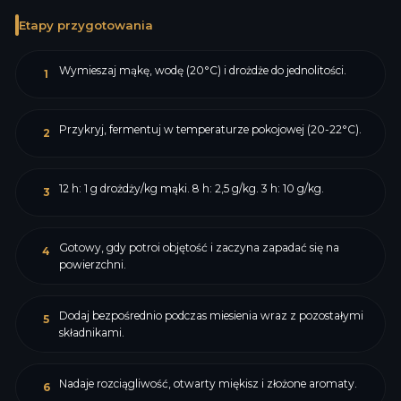
Etapy przygotowania
Wymieszaj mąkę, wodę (20°C) i drożdże do jednolitości.
1
Przykryj, fermentuj w temperaturze pokojowej (20-22°C).
2
12 h: 1 g drożdży/kg mąki. 8 h: 2,5 g/kg. 3 h: 10 g/kg.
3
Gotowy, gdy potroi objętość i zaczyna zapadać się na
4
powierzchni.
Dodaj bezpośrednio podczas miesienia wraz z pozostałymi
5
składnikami.
Nadaje rozciągliwość, otwarty miękisz i złożone aromaty.
6