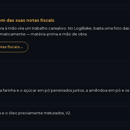
m das suas notas fiscais
a à mão vira um trabalho cansativo. No LogiBake, basta uma foto das su
omaticamente — matéria-prima e mão de obra.
as fiscais
→
ar a farinha e o açúcar em pó peneirados juntos, a amêndoa em pó e o
 e o óleo previamente misturados, V2.