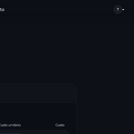
to
?
Custo unitário
Custo