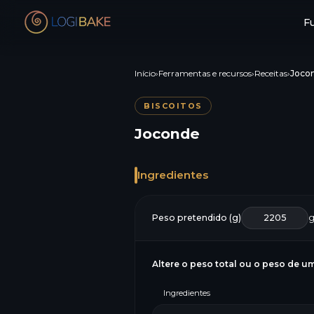
F
Início
›
Ferramentas e recursos
›
Receitas
›
Joco
BISCOITOS
Joconde
Ingredientes
Peso pretendido (g)
Altere o peso total ou o peso de um
Ingredientes