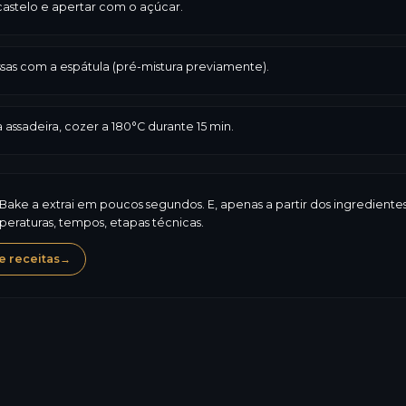
 castelo e apertar com o açúcar.
sas com a espátula (pré-mistura previamente).
assadeira, cozer a 180°C durante 15 min.
iBake a extrai em poucos segundos. E, apenas a partir dos ingredient
eraturas, tempos, etapas técnicas.
 receitas
→
Glúten
Ovos
Lei