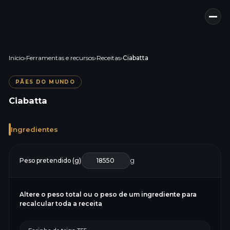
Início
›
Ferramentas e recursos
›
Receitas
›
Ciabatta
PÃES DO MUNDO
Ciabatta
Ingredientes
Peso pretendido (g)
g
Altere o peso total ou o peso de um ingrediente para
recalcular toda a receita