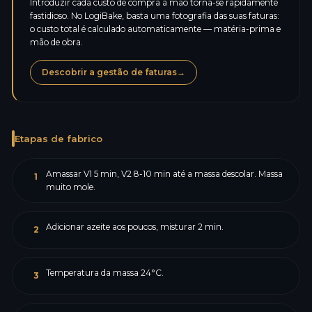
Introduzir cada custo de compra à mão torna-se rapidamente
fastidioso. No LogiBake, basta uma fotografia das suas faturas:
o custo total é calculado automaticamente — matéria-prima e
mão de obra.
Descobrir a gestão de faturas
→
Etapas de fabrico
Amassar V1 5 min, V2 8-10 min até a massa descolar. Massa
1
muito mole.
Adicionar azeite aos poucos, misturar 2 min.
2
Temperatura da massa 24°C.
3