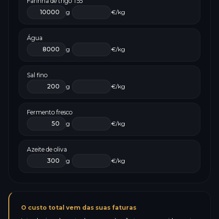
Farinha de trigo T55
g
€/kg
Água
g
€/kg
Sal fino
g
€/kg
Fermento fresco
g
€/kg
Azeite de oliva
g
€/kg
O custo total vem das suas faturas