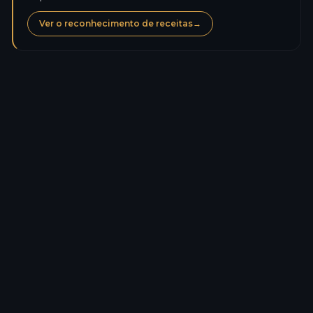
Ver o reconhecimento de receitas
→
Calorias
203,5
kcal
Proteínas
5,4
g
Hidratos de carbono
39,9
g
Açúcares
1,0
g
Lípidos
2,2
g
Gorduras saturadas
0,3
g
Fibras
1,5
g