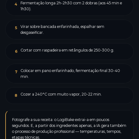
Fermentação longa 2h-2h30 com 2 dobras (aos 45 min e
4
1h30).
Virar sobre bancada enfarinhada, espalhar sem
5
desgaseificar.
Cortar com raspadeira em retângulos de 250-300 g.
6
Colocar em pano enfarinhado, fermentação final 30-40
7
min.
Cozer a 240°C com muito vapor, 20-22 min.
8
Fotografe a sua receita: o LogiBake extrai-a em poucos
segundos. E, a partir dos ingredientes apenas, a IA gera também
o processo de produção profissional — temperaturas, tempos,
etapas técnicas.