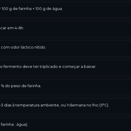
r 100 g de farinha + 100 g de água.
licar em 4-6h.
com odor láctico nítido.
s, o fermento deve ter triplicado e começar a baixar.
% do peso de farinha.
3 dias à temperatura ambiente, ou 1×/semana no frio (5°C).
 farinha : água).