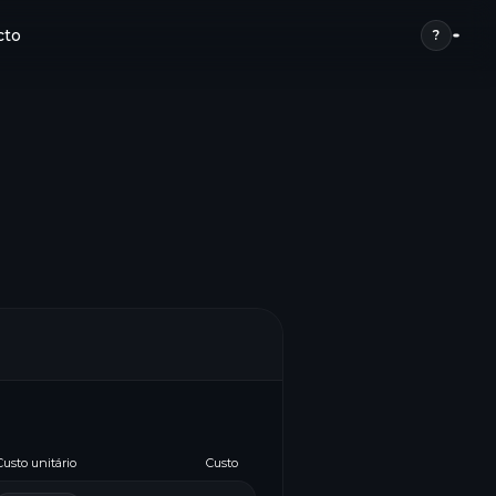
cto
?
Custo unitário
Custo