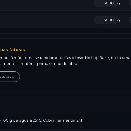
g
g
uas faturas
mpra à mão torna-se rapidamente fastidioso. No LogiBake, basta uma fo
icamente — matéria-prima e mão de obra.
aturas
→
 + 100 g de água a 25°C. Cobrir, fermentar 24h.