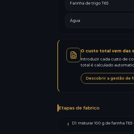
Farinha de trigo T65
Água
O custo total vem das s
Introduzir cada custo de co
total é calculado automat
Descobrir a gestão de f
Etapas de fabrico
D1: misturar 100 g de farinha T65
1