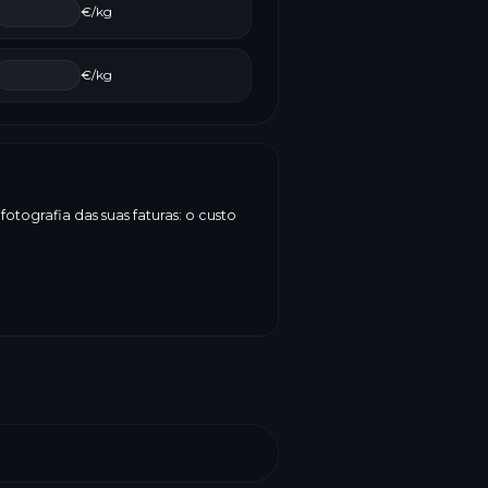
€/kg
€/kg
tografia das suas faturas: o custo