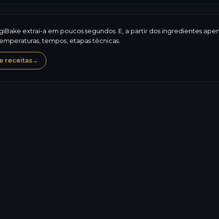
ogiBake extrai-a em poucos segundos. E, a partir dos ingredientes ap
temperaturas, tempos, etapas técnicas.
 receitas
→
Glúten
173,0
kcal
Alergénios, composição,
5,3
g
valores nutricionais: o 
regulamentar. O conteú
36,0
g
Saber mais sobre a 
0,9
g