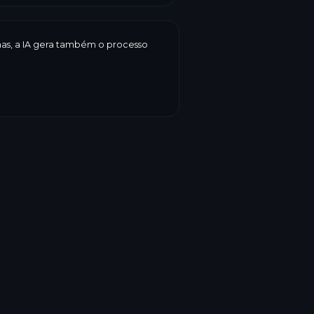
enas, a IA gera também o processo
 prazo de validade, peso, preço,
LogiBake reúne tudo num rótulo
do e a forma, é você que decide.
rotulagem
→