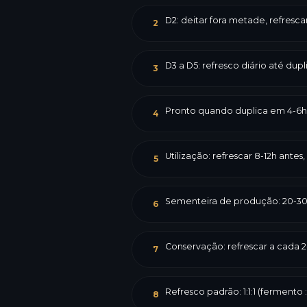
D2: deitar fora metade, refresca
2
D3 a D5: refresco diário até dup
3
Pronto quando duplica em 4-6h 
4
Utilização: refrescar 8-12h ante
5
Sementeira de produção: 20-30 
6
Conservação: refrescar a cada 2-
7
Refresco padrão: 1:1:1 (fermento :
8