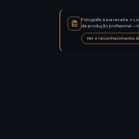
Fotografe a sua receita: o L
de produção profissional — 
Ver o reconhecimento de
Calorias
Proteínas
Hidratos de carbono
Açúcares