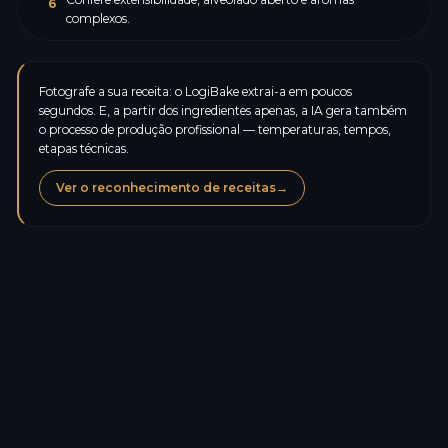
6
complexos.
Fotografe a sua receita: o LogiBake extrai-a em poucos
segundos. E, a partir dos ingredientes apenas, a IA gera também
o processo de produção profissional — temperaturas, tempos,
etapas técnicas.
Ver o reconhecimento de receitas
→
Calorias
174,8
kcal
Proteínas
5,0
g
Hidratos de carbono
37,0
g