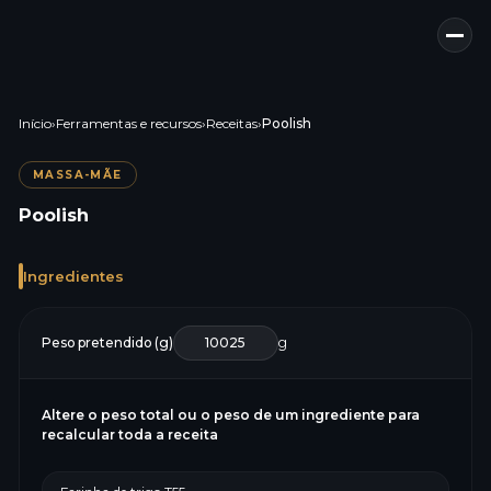
Início
›
Ferramentas e recursos
›
Receitas
›
Poolish
MASSA-MÃE
Poolish
Ingredientes
Peso pretendido (g)
g
Altere o peso total ou o peso de um ingrediente para
recalcular toda a receita