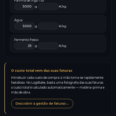
Farinha de trigo T55
g
€/kg
Água
g
€/kg
Fermento fresco
g
€/kg
O custo total vem das suas faturas
Introduzir cada custo de compra à mão torna-se rapidamente
fastidioso. No LogiBake, basta uma fotografia das suas faturas:
o custo total é calculado automaticamente — matéria-prima e
mão de obra.
Descobrir a gestão de faturas
→