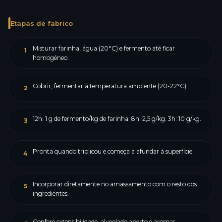
Etapas de fabrico
Misturar farinha, água (20°C) e fermento até ficar
1
homogéneo.
Cobrir, fermentar à temperatura ambiente (20-22°C).
2
12h: 1 g de fermento/kg de farinha. 8h: 2,5 g/kg. 3h: 10 g/kg.
3
Pronta quando triplicou e começa a afundar à superfície.
4
Incorporar diretamente no amassamento com o resto dos
5
ingredientes.
Confere extensibilidade, alveolado aberto e aromas