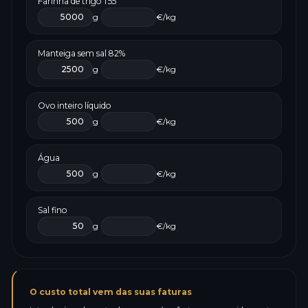
Farinha de trigo T55
g
€/kg
Manteiga sem sal 82%
g
€/kg
Ovo inteiro líquido
g
€/kg
Água
g
€/kg
Sal fino
g
€/kg
O custo total vem das suas faturas