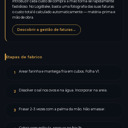
Introduzir cada custo de compra à mão torna-se rapidamente
fastidioso. No LogiBake, basta uma fotografia das suas faturas:
o custo total é calculado automaticamente — matéria-prima e
mão de obra.
Descobrir a gestão de faturas
→
Etapas de fabrico
Arear farinha e manteiga fria em cubos. Folha V1.
1
Dissolver o sal nos ovos e na água. Incorporar na areia.
2
Frasar 2-3 vezes com a palma da mão. Não amassar.
3
Cobrir com película, reservar no frio 1h.