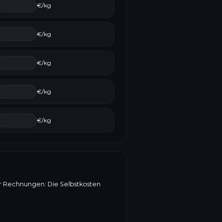
€/kg
€/kg
€/kg
€/kg
€/kg
er Rechnungen: Die Selbstkosten