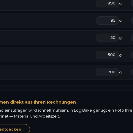
g
g
g
g
g
men direkt aus Ihren Rechnungen
nd einzutragen wird schnell mühsam. In LogiBake genügt ein Foto Ihr
et — Material und Arbeitszeit.
entdecken
→