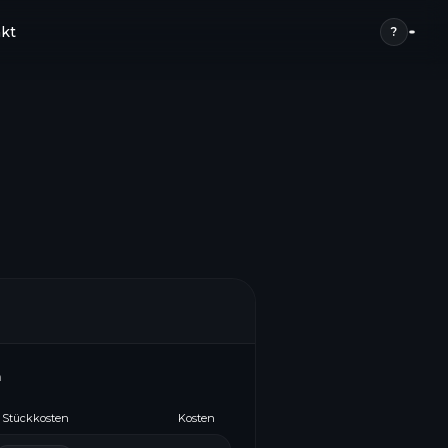
kt
?
n
Stückkosten
Kosten