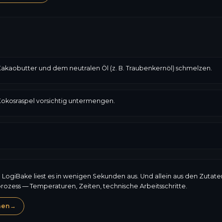
akaobutter und dem neutralen Öl (z. B. Traubenkernöl) schmelzen.
Kokosraspel vorsichtig untermengen.
: LogiBake liest es in wenigen Sekunden aus. Und allein aus den Zutat
prozess — Temperaturen, Zeiten, technische Arbeitsschritte.
hen
→