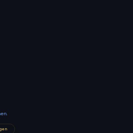
en.
agen