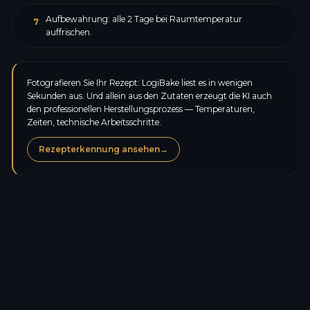
Aufbewahrung: alle 2 Tage bei Raumtemperatur
7
auffrischen.
Fotografieren Sie Ihr Rezept: LogiBake liest es in wenigen
Sekunden aus. Und allein aus den Zutaten erzeugt die KI auch
den professionellen Herstellungsprozess — Temperaturen,
Zeiten, technische Arbeitsschritte.
Rezepterkennung ansehen
→
Kalorien
168,0
kcal
Eiweiß
4,5
g