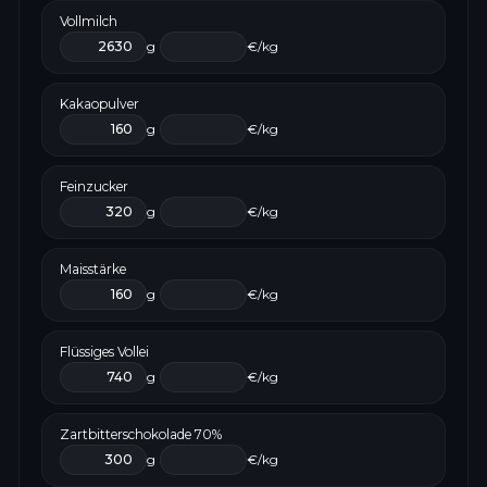
Vollmilch
g
€/kg
Kakaopulver
g
€/kg
Feinzucker
g
€/kg
Maisstärke
g
€/kg
Flüssiges Vollei
g
€/kg
Zartbitterschokolade 70%
g
€/kg