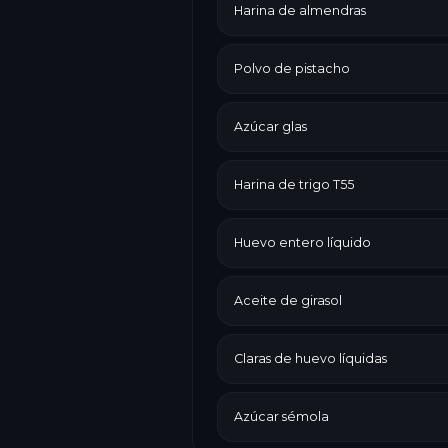
Harina de almendras
Polvo de pistacho
Azúcar glas
Harina de trigo T55
Huevo entero líquido
Aceite de girasol
Claras de huevo líquidas
Azúcar sémola