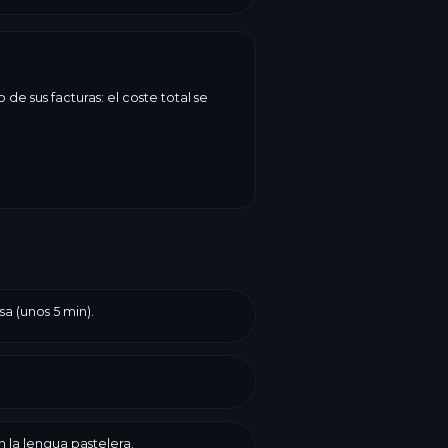
e sus facturas: el coste total se
sa (unos 5 min).
 la lengua pastelera.