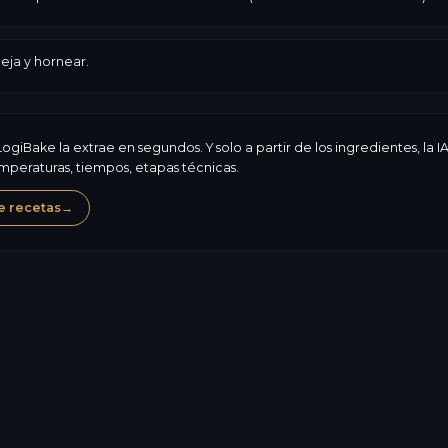
ja y hornear.
ogiBake la extrae en segundos. Y solo a partir de los ingredientes, la
peraturas, tiempos, etapas técnicas.
e recetas
→
Frutos de cáscara
Glu
315,5
kcal
Alérgenos, composición,
10,5
g
valores nutricionales: L