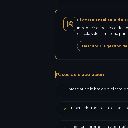
El coste total sale de s
Introducir cada coste de co
calcula solo — materia pri
Descubrir la gestión de
Pasos de elaboración
Mezclar en la batidora el tant-po
1
En paralelo, montar las claras a 
2
Hacer una premezcla y después i
3