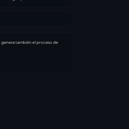
 IA genera también el proceso de
ten
Huevos
 fecha de caducidad, peso, precio,
ogiBake lo reúne todo en una etiqueta