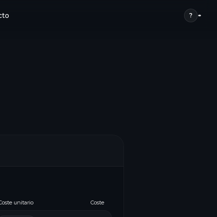
cto
?
Coste unitario
Coste