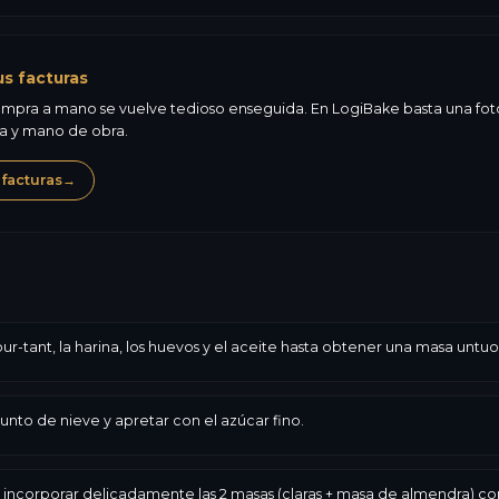
us facturas
mpra a mano se vuelve tedioso enseguida. En LogiBake basta una foto d
ma y mano de obra.
 facturas
→
ur-tant, la harina, los huevos y el aceite hasta obtener una masa untuo
punto de nieve y apretar con el azúcar fino.
ncorporar delicadamente las 2 masas (claras + masa de almendra) con