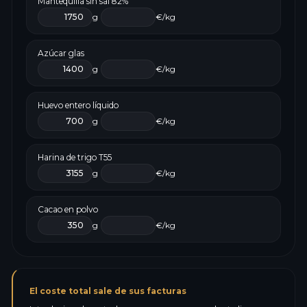
Mantequilla sin sal 82%
g
€/kg
Azúcar glas
g
€/kg
Huevo entero líquido
g
€/kg
Harina de trigo T55
g
€/kg
Cacao en polvo
g
€/kg
El coste total sale de sus facturas