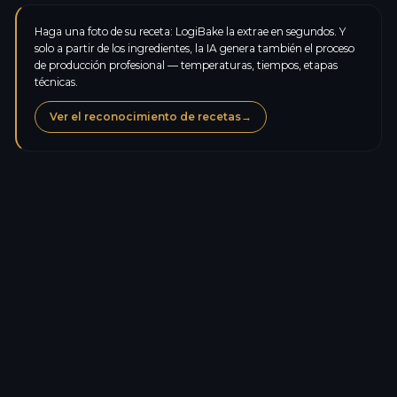
Haga una foto de su receta: LogiBake la extrae en segundos. Y
solo a partir de los ingredientes, la IA genera también el proceso
de producción profesional — temperaturas, tiempos, etapas
técnicas.
Ver el reconocimiento de recetas
→
Calorías
428,0
kcal
Proteínas
6,5
g
Carbohidratos
51,6
g
Azúcares
20,2
g