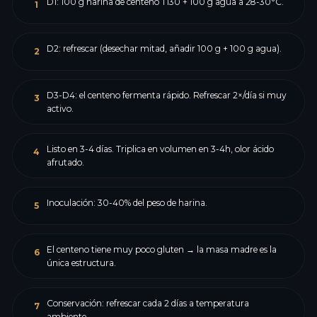
D1: 100 g harina de centeno T130 + 100 g agua a 28-30°C.
1
D2: refrescar (desechar mitad, añadir 100 g + 100 g agua).
2
D3-D4: el centeno fermenta rápido. Refrescar 2×/día si muy
3
activo.
Listo en 3-4 días. Triplica en volumen en 3-4h, olor ácido
4
afrutado.
Inoculación: 30-40% del peso de harina.
5
El centeno tiene muy poco gluten → la masa madre es la
6
única estructura.
Conservación: refrescar cada 2 días a temperatura
7
ambiente.