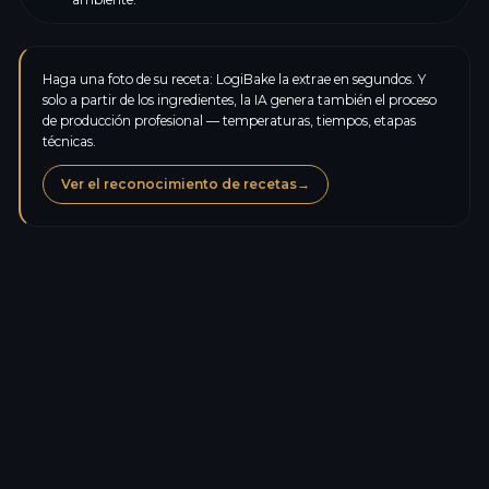
Haga una foto de su receta: LogiBake la extrae en segundos. Y
solo a partir de los ingredientes, la IA genera también el proceso
de producción profesional — temperaturas, tiempos, etapas
técnicas.
Ver el reconocimiento de recetas
→
Calorías
168,0
kcal
Proteínas
4,5
g
Carbohidratos
35,0
g