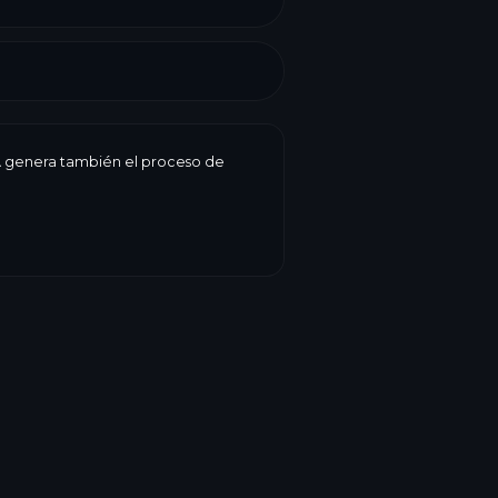
 IA genera también el proceso de
 fecha de caducidad, peso, precio,
ogiBake lo reúne todo en una etiqueta