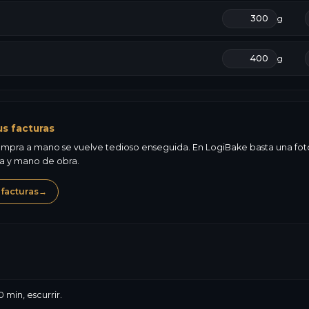
g
g
us facturas
mpra a mano se vuelve tedioso enseguida. En LogiBake basta una foto d
ma y mano de obra.
 facturas
→
 min, escurrir.