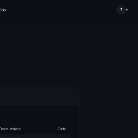
cto
?
Coste unitario
Coste