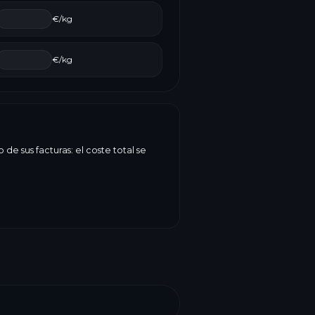
€/kg
€/kg
e sus facturas: el coste total se