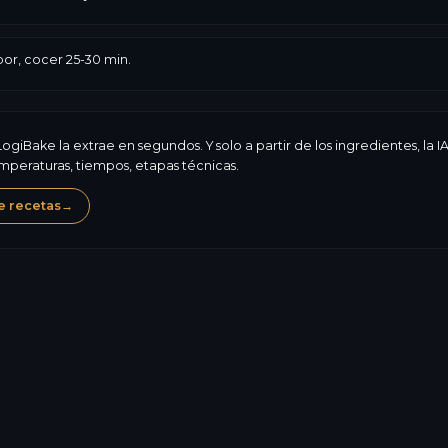
or, cocer 25-30 min.
ogiBake la extrae en segundos. Y solo a partir de los ingredientes, la
peraturas, tiempos, etapas técnicas.
e recetas
→
Gluten
Sésamo
233,1
kcal
Alérgenos, composición,
7,5
g
valores nutricionales: L