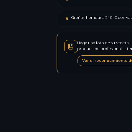
Greñar, hornear a 240°C con vap
9
Haga una foto de su receta: L
producción profesional — tem
Ver el reconocimiento d
Calorías
Proteínas