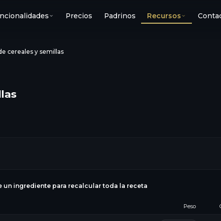
ncionalidades
Precios
Padrinos
Recursos
Conta
e cereales y semillas
llas
e un ingrediente para recalcular toda la receta
Peso