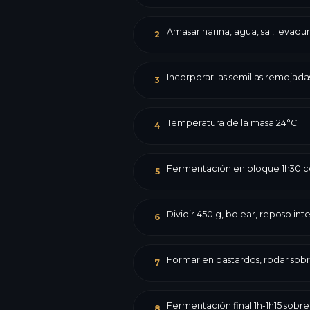
Amasar harina, agua, sal, levadura
2
Incorporar las semillas remojadas
3
Temperatura de la masa 24°C.
4
Fermentación en bloque 1h30 co
5
Dividir 450 g, bolear, reposo int
6
Formar en bastardos, rodar sobre
7
Fermentación final 1h-1h15 sobre
8