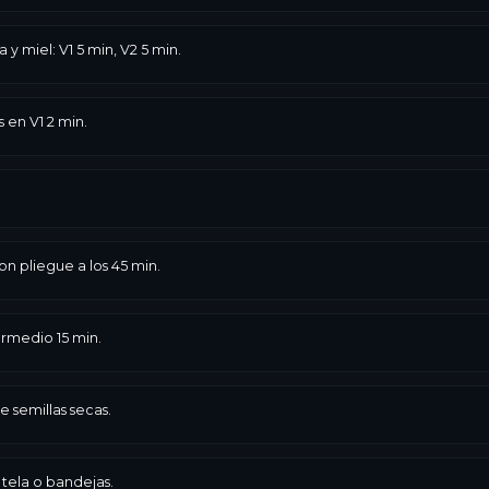
 y miel: V1 5 min, V2 5 min.
 en V1 2 min.
n pliegue a los 45 min.
ermedio 15 min.
 semillas secas.
 tela o bandejas.