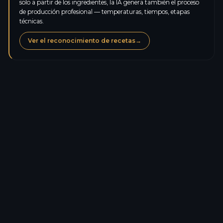
solo a partir de los ingredientes, la IA genera también el proceso
de producción profesional — temperaturas, tiempos, etapas
técnicas.
Ver el reconocimiento de recetas
→
Calorías
236,1
kcal
Proteínas
6,1
g
Carbohidratos
16,5
g
Azúcares
2,9
g
Lípidos
16,1
g