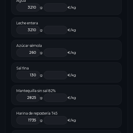
Agua
g
€/kg
Leche entera
g
€/kg
Azúcar sémola
g
€/kg
Sal fina
g
€/kg
Mantequilla sin sal 82%
g
€/kg
Harina de repostería T45
g
€/kg