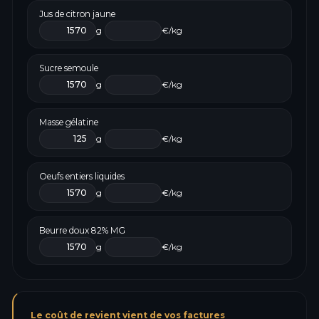
Jus de citron jaune
g
€/kg
Sucre semoule
g
€/kg
Masse gélatine
g
€/kg
Oeufs entiers liquides
g
€/kg
Beurre doux 82% MG
g
€/kg
Le coût de revient vient de vos factures