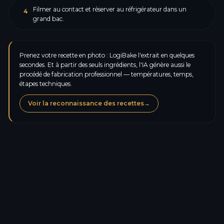
Filmer au contact et réserver au réfrigérateur dans un
4
grand bac.
Prenez votre recette en photo : LogiBake l'extrait en quelques
secondes. Et à partir des seuls ingrédients, l'IA génère aussi le
procédé de fabrication professionnel — températures, temps,
étapes techniques.
Voir la reconnaissance des recettes
→
Calories
327,5
kcal
Protéines
3,3
g