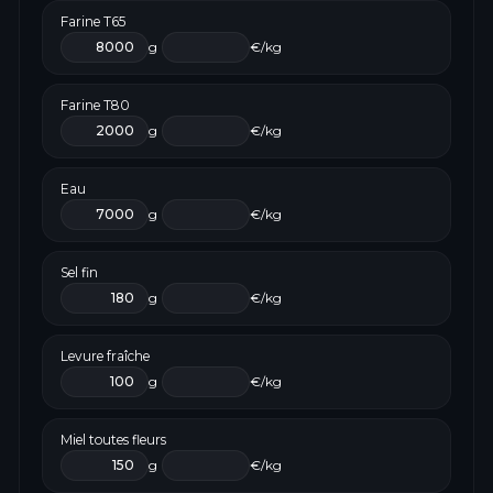
Farine T65
g
€/kg
Farine T80
g
€/kg
Eau
g
€/kg
Sel fin
g
€/kg
Levure fraîche
g
€/kg
Miel toutes fleurs
g
€/kg