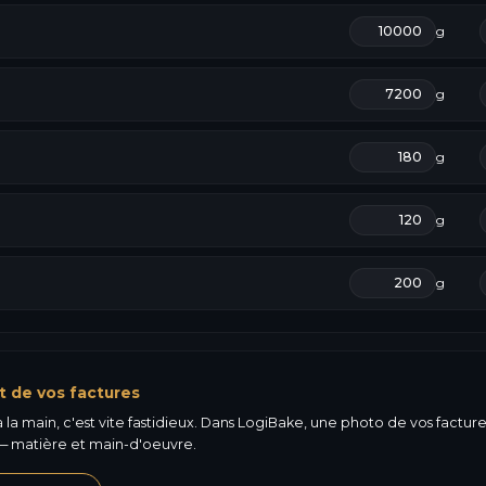
g
g
g
g
g
t de vos factures
la main, c'est vite fastidieux. Dans LogiBake, une photo de vos factures 
 matière et main-d'oeuvre.