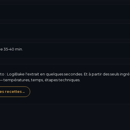
e 35-40 min.
 : LogiBake l'extrait en quelques secondes. Et à partir des seuls ingré
 — températures, temps, étapes techniques.
es recettes
→