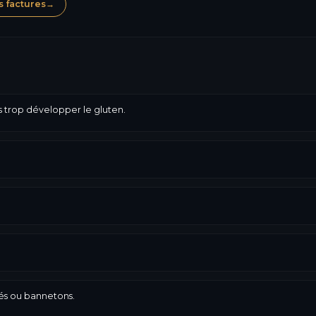
s factures
→
as trop développer le gluten.
és ou bannetons.