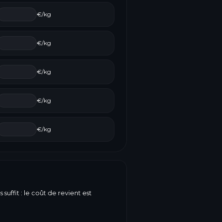
€/kg
€/kg
€/kg
€/kg
€/kg
suffit : le coût de revient est